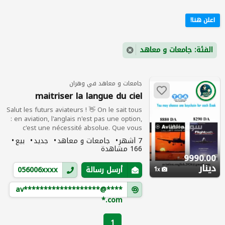
اعلن هنا!
الفئة: جامعات و معاهد
جامعات و معاهد في وهران
maitriser la langue du ciel
Salut les futurs aviateurs ! 👋 ​On le sait tous
: en aviation, l'anglais n'est pas une option,
c'est une nécessité absolue. Que vous
visiez le niveau 4 OACI ou que vous vouliez
7 أشهر
جامعات و معاهد
جديد
بيع
simplement être plus à l'aise à la radio, nous
166 مشاهدة
avons l'outil qu'il vous faut.
9990.00
دينار
1
أرسل رسالة
056006xxxx
av*******************@****
*.com
1