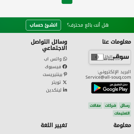
هل أنت بائع محترف؟
انشئ حساب
معلومات عنا
وسائل التواصل
الاجتماعي
واتس اب
فيسبوك
البريد الإلكتروني:
بينتيريست
Service@all-souq.com
تويتر
لينكدين
رسائل
شركات
مقالات
التعليمات
معلومة
تغيير اللغة