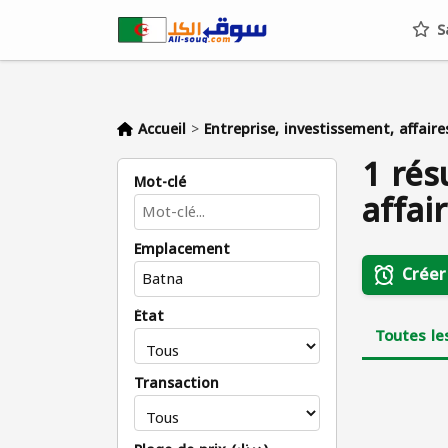
S
Accueil
>
Entreprise, investissement, affaire
1 rés
Mot-clé
affai
Emplacement
Créer
État
Toutes le
Transaction