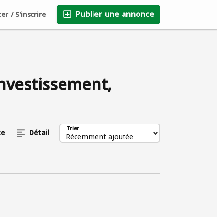
Publier une annonce
r / S'inscrire
Sauvegardé
FAQ
Blog
Entreprises
0
investissement,
Trier
te
Détail