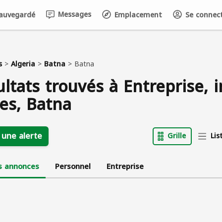
Messages
auvegardé
Emplacement
Se connecte
s
>
Algeria
>
Batna
>
Batna
ultats trouvés à Entreprise, 
res, Batna
 une alerte
Grille
Lis
s annonces
Personnel
Entreprise