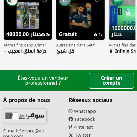
1500000.
48000.00 دينار
Gratuit
دينار
2
1
Autres fins dans Admer
Autres fins dans Sétif
Autres fins da
حزمة العلق العجيب –
كل شيئ
📱 Infinix S
ع – نظيف جدا
زيت + كريم
Êtes-vous un vendeur
Créer un
professionnel ?
compte
À propos de nous
Réseaux sociaux
Whatsapp
Facebook
Pinterest
E-mail: Service@all-
Twitter
souq.com