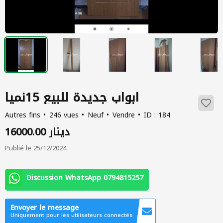
ابواب جديدة للبيع 15نميا
Autres fins
246 vues
Neuf
Vendre
ID : 184
16000.00 دينار
Publié le 25/12/2024
Discussion WhatsApp 0794815257
Envoyer le message
Uniquement pour les utilisateurs connectés