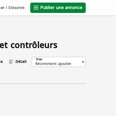
Publier une annonce
r / S'inscrire
Sauvegardé
FAQ
Blog
Entreprises
0
 et contrôleurs
Trier
te
Détail