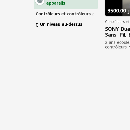
appareils
350
Contrôleurs et contrôleurs
2
Contrôleurs et
Un niveau au-dessus
SONY Dua
Sans Fil, 
(High Cop
2 ans écoulé
contrôleurs
personnes o