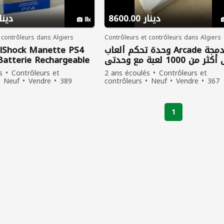
8600.00 دينار
0.00 دينار
8
 contrôleurs dans Algiers
Contrôleurs et contrôleurs dans Algiers
lShock Manette PS4
وحدة تحكم ألعاب Arcade مدمجة
Batterie Rechargeable
في أكثر من 1000 لعبة مع وحدتي
y) – Gris Camouflage
تحكم
s
Contrôleurs et
2 ans écoulés
Contrôleurs et
Neuf
Vendre
389
contrôleurs
Neuf
Vendre
367
nt vu
personnes ont vu
1