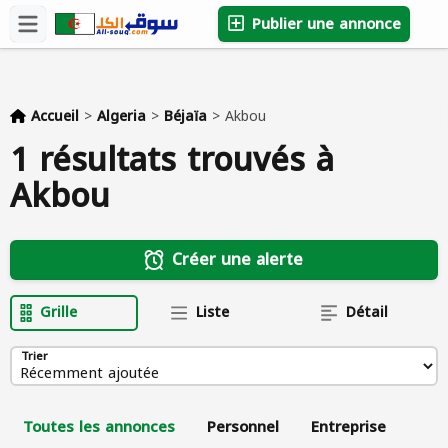
Publier une annonce
Accueil
>
Algeria
>
Béjaïa
>
Akbou
1 résultats trouvés à
Akbou
Créer une alerte
Grille
Liste
Détail
Trier
Toutes les annonces
Personnel
Entreprise