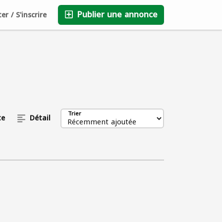
Publier une annonce
r / S'inscrire
Sauvegardé
FAQ
Blog
Entreprises
0
Trier
te
Détail