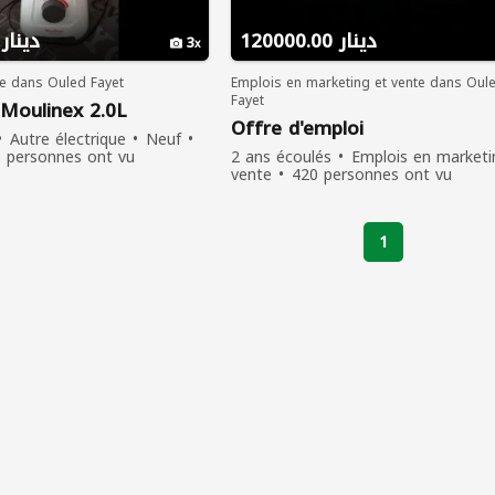
120000.00 دينار
13200.00 دينار
3
ue dans Ouled Fayet
Emplois en marketing et vente dans Oul
Fayet
Moulinex 2.0L
Offre d'emploi
Autre électrique
Neuf
 personnes ont vu
2 ans écoulés
Emplois en marketi
vente
420 personnes ont vu
1