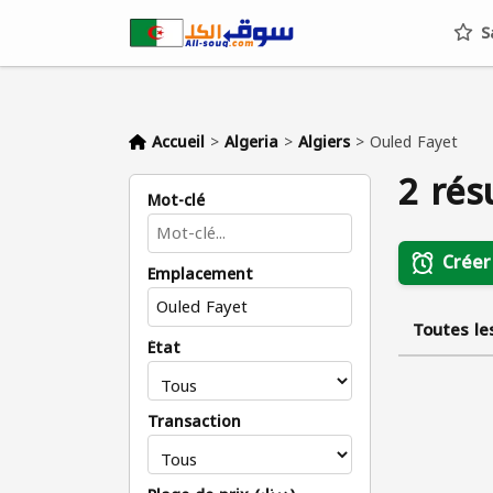
S
Accueil
>
Algeria
>
Algiers
>
Ouled Fayet
2 rés
Mot-clé
Créer
Emplacement
Toutes le
État
Transaction