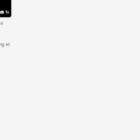
1
ed
ng et